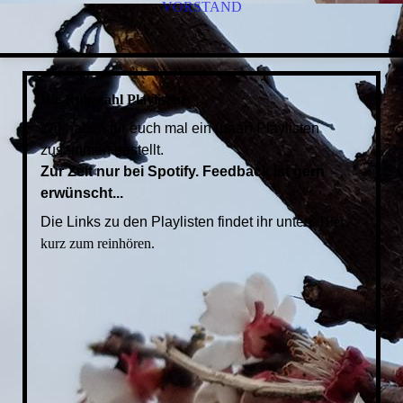
VORSTAND
Die Rübezahl Playlisten
Wir haben für euch mal ein (paar) Playlisten
zusammen gestellt.
Zur Zeit nur bei Spotify. Feedback ist gern
erwünscht...
Die Links zu den Playlisten findet ihr unten.
Hier
kurz zum reinhören.