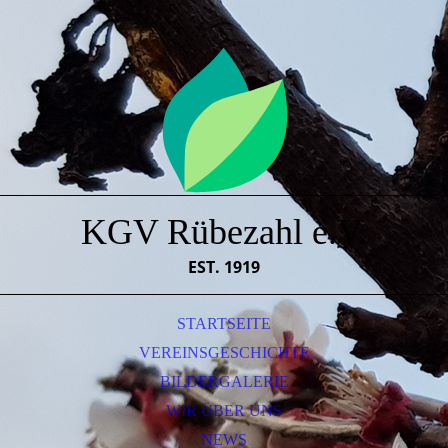
KGV Rübezahl e.V.
EST. 1919
STARTSEITE
VEREINSGESCHICHTE
BILDERGALERIE
WIR ÜBER UNS
NEWS