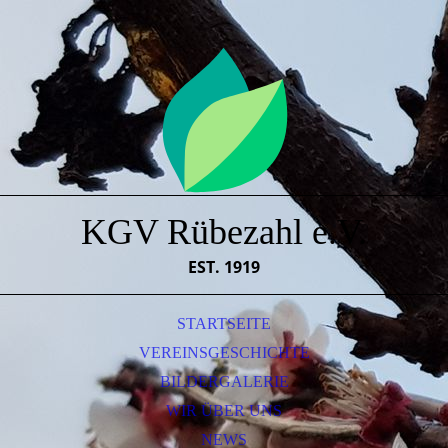
KGV Rübezahl e.V.
EST. 1919
STARTSEITE
VEREINSGESCHICHTE
BILDERGALERIE
WIR ÜBER UNS
NEWS