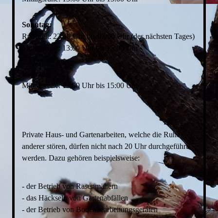
Sonntag:
Ruhezeit: 22:00 Uhr bis 07:00 Uhr (des nächsten Tages)
Mittagsruhe: 13:00 Uhr bis 15:00 Uhr
Feiertag:
Mittagsruhe: 13:00 Uhr bis 15:00 Uhr
Private Haus- und Gartenarbeiten, welche die Ruhe
anderer stören, dürfen
nicht nach 20 Uhr durchgeführt
werden. Dazu gehören beispielsweise:
- der Betrieb von Rasenmähern
- das Häckseln von Gartenabfällen
- der Betrieb von Bodenbearbeitungsgeräten