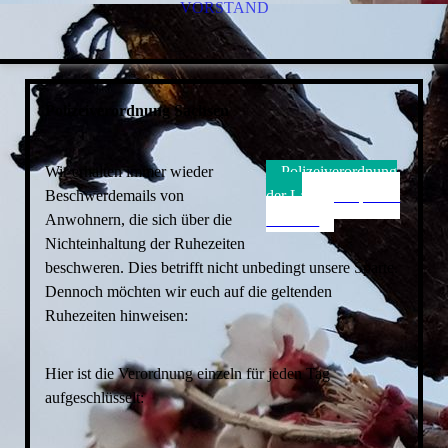
VORSTAND
Polizeiverordnung Sachsen
Wir erhalten immer wieder
Polizeiverordnung
Beschwerdemails von
der Landeshauptstadt
Anwohnern, die sich über die
Dresden
Nichteinhaltung der Ruhezeiten
beschweren. Dies betrifft nicht unbedingt unsere Sparte.
Dennoch möchten wir euch auf die geltenden
Ruhezeiten hinweisen:
Hier ist die Verordnung einzeln für jeden Tag
aufgeschlüsselt: