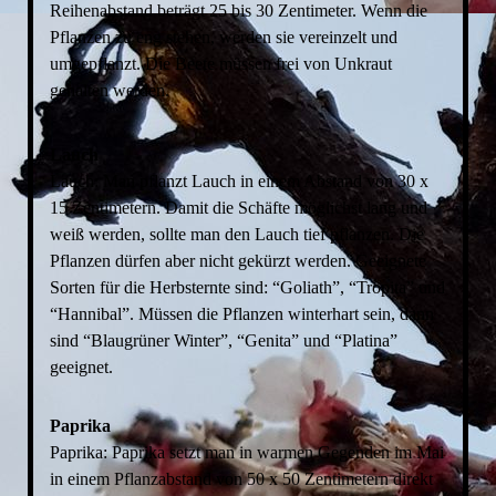
Reihenabstand beträgt 25 bis 30 Zentimeter. Wenn die
Pflanzen zu eng stehen, werden sie vereinzelt und
umgepflanzt. Die Beete müssen frei von Unkraut
gehalten werden.
Lauch
Lauch: Man pflanzt Lauch in einem Abstand von 30 x
15 Zentimetern. Damit die Schäfte möglichst lang und
weiß werden, sollte man den Lauch tief pflanzen. Die
Pflanzen dürfen aber nicht gekürzt werden. Geeignete
Sorten für die Herbsternte sind: “Goliath”, “Tropita” und
“Hannibal”. Müssen die Pflanzen winterhart sein, dann
sind “Blaugrüner Winter”, “Genita” und “Platina”
geeignet.
Paprika
Paprika: Paprika setzt man in warmen Gegenden im Mai
in einem Pflanzabstand von 50 x 50 Zentimetern direkt