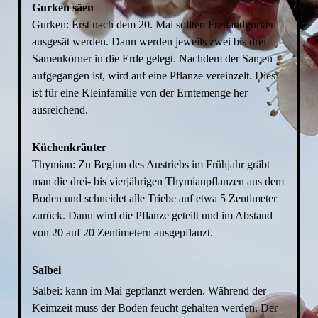
Gurken säen
Gurken: Erst nach dem 20. Mai sollten Freilandgurken
ausgesät werden. Dann werden jeweils zwei bis drei
Samenkörner in die Erde gelegt. Nachdem der Samen
aufgegangen ist, wird auf eine Pflanze vereinzelt. Dies
ist für eine Kleinfamilie von der Erntemenge her
ausreichend.
Küchenkräuter
Thymian: Zu Beginn des Austriebs im Frühjahr gräbt
man die drei- bis vierjährigen Thymianpflanzen aus dem
Boden und schneidet alle Triebe auf etwa 5 Zentimeter
zurück. Dann wird die Pflanze geteilt und im Abstand
von 20 auf 20 Zentimetern ausgepflanzt.
Salbei
Salbei: kann im Mai gepflanzt werden. Während der
Keimzeit muss der Boden feucht gehalten werden. Der