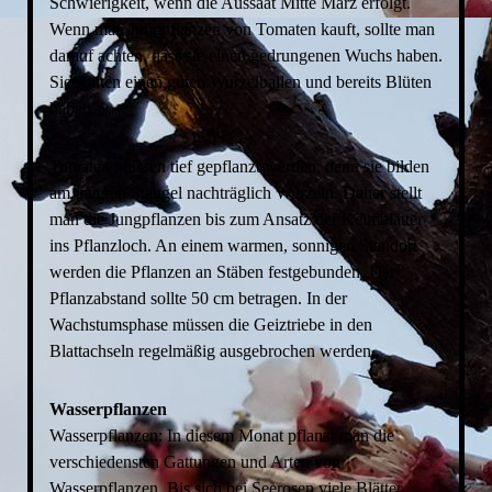
Schwierigkeit, wenn die Aussaat Mitte März erfolgt.
Wenn man Jungpflanzen von Tomaten kauft, sollte man
darauf achten, dass sie einen gedrungenen Wuchs haben.
Sie sollten einen guten Wurzelballen und bereits Blüten
haben.
Tomaten müssen tief gepflanzt werden, denn sie bilden
am unteren Stängel nachträglich Wurzeln. Daher stellt
man die Jungpflanzen bis zum Ansatz der Keimblätter
ins Pflanzloch. An einem warmen, sonnigen Standort
werden die Pflanzen an Stäben festgebunden. Der
Pflanzabstand sollte 50 cm betragen. In der
Wachstumsphase müssen die Geiztriebe in den
Blattachseln regelmäßig ausgebrochen werden.
Wasserpflanzen
Wasserpflanzen: In diesem Monat pflanzt man die
verschiedensten Gattungen und Arten von
Wasserpflanzen. Bis sich bei Seerosen viele Blätter