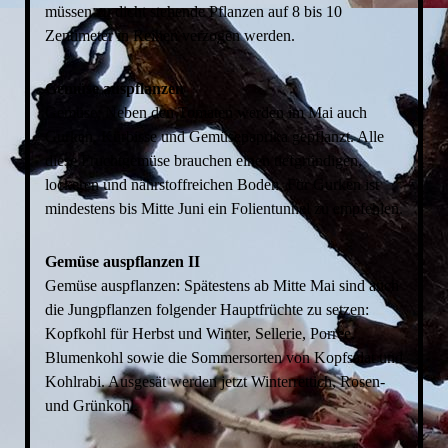
müssen zu dicht stehende Pflanzen auf 8 bis 10
Zentimeter in Reihen verzogen werden.
Gemüse auspflanzen
Gemüse: Neben den Tomaten werden im Mai auch
Gurken, Kürbisse und Gemüsepaprika gepflanzt. Alle
diese Fruchtgemüse brauchen einen tiefgründigen,
lockeren und nährstoffreichen Boden. Für Gurken ist
mindestens bis Mitte Juni ein Folientunnel zu empfehlen.
Gemüse auspflanzen II
Gemüse auspflanzen: Spätestens ab Mitte Mai sind auch
die Jungpflanzen folgender Hauptfrüchte zu setzen:
Kopfkohl für Herbst und Winter, Sellerie, Porree,
Blumenkohl sowie die Sommersorten von Kopfsalat und
Kohlrabi. Ausgesät werden jetzt Winterrettich, Rosen-
und Grünkohl.