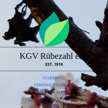
KGV Rübezahl e.V.
EST. 1919
STARTSEITE
VEREINSGESCHICHTE
BILDERGALERIE
WIR ÜBER UNS
NEWS