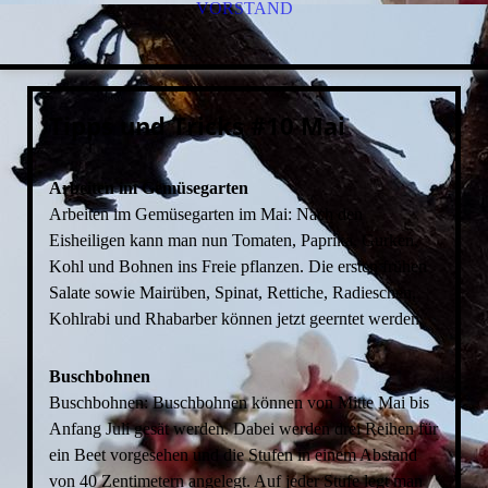
VORSTAND
Tipps und Tricks #10 Mai
Arbeiten im Gemüsegarten
Arbeiten im Gemüsegarten im Mai: Nach den
Eisheiligen kann man nun Tomaten, Paprika, Gurken,
Kohl und Bohnen ins Freie pflanzen. Die ersten frühen
Salate sowie Mairüben, Spinat, Rettiche, Radieschen,
Kohlrabi und Rhabarber können jetzt geerntet werden.
Buschbohnen
Buschbohnen: Buschbohnen können von Mitte Mai bis
Anfang Juli gesät werden. Dabei werden drei Reihen für
ein Beet vorgesehen und die Stufen in einem Abstand
von 40 Zentimetern angelegt. Auf jeder Stufe legt man