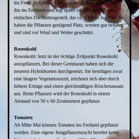
ins Freie. In Gebieten mit rauerem Klima pflanzt man
ihn ins Frühbeet und legt später ein Fenster auf ein
einfaches Dachlattengestell, das ca. 1 Meter hoch ist. So
haben die Pflanzen genügend Platz, werden gut belüftet
und sind vor Wind und Wetter geschützt.
Rosenkohl
Rosenkohl: Jetzt ist der richtige Zeitpunkt Rosenkohl
anzupflanzen. Bei dieser Gemüseart haben sich die
neueren Hybridsorten durchgesetzt. Sie benötigen zwar
eine längere Vegetationszeit, zeichnen sich aber durch
höhere Erträge und einen gleichmäßigen Röschenansatz
aus. Beim Pflanzen wird der Rosenkohl in einem
Abstand von 50 x 60 Zentimetern gepflanzt.
Tomaten
Ab Mitte Mai können Tomaten ins Freiland gepflanzt
werden. Eine eigene Jungpflanzenzucht bereitet keine