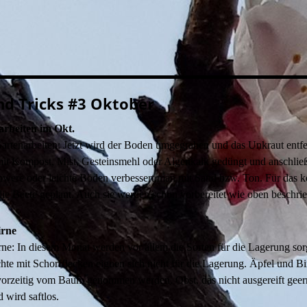
nd Tricks #3 Oktober
arbeiten im Okt.
artenarbeiten: Jetzt wird der Boden umgegraben und das Unkraut entfe
it Kompost, Mist, Gesteinsmehl oder Algenkalk gedüngt und anschlie
hwere oder leichte Böden verbessert man mit Sand bzw. Ton. Für das
ie Beete geplant. Auch sie werden schon vorbereitet wie oben beschri
irne
ne: In diesem Monat werden vor allem die Sorten für die Lagerung sorg
chte mit Schorfflecken eignen sich nicht für die Lagerung. Äpfel und B
vorzeitig vom Baum genommen werden. Obst, das nicht ausgereift geern
 wird saftlos.