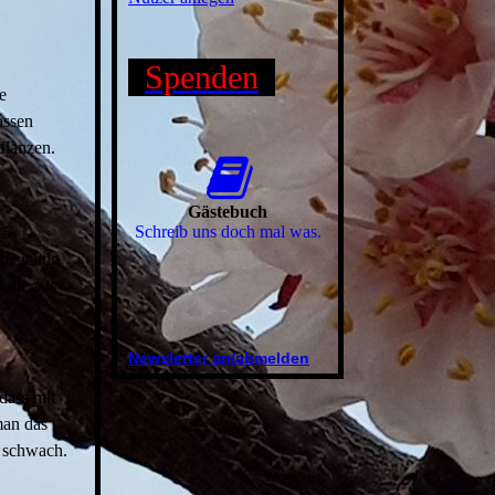
Spenden
e
assen
flanzen.
Gästebuch
Schreib uns doch mal was.
15
orsichtig
olle aus
Newsletter an/abmelden
dass mit
man das
h schwach.