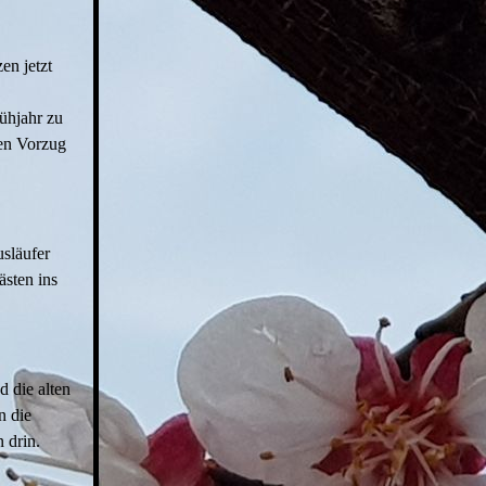
en jetzt
rühjahr zu
den Vorzug
släufer
ästen ins
 die alten
n die
 drin.