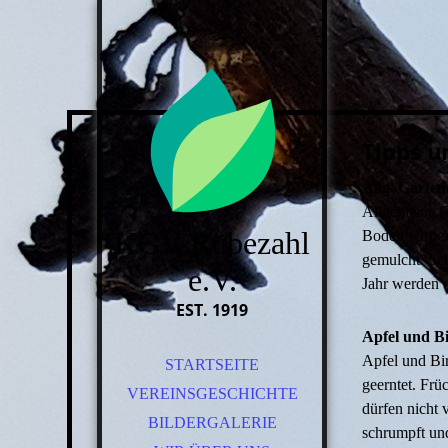
Tipps u
Allg. Garten
Allgemeine G
KGV Rübezahl
Boden wird m
gemulcht. Sc
e.V.
Jahr werden d
EST. 1919
Apfel und B
Apfel und Bir
STARTSEITE
geerntet. Frü
VEREINSGESCHICHTE
dürfen nicht 
BILDERGALERIE
schrumpft und