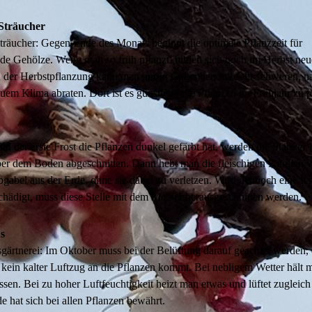
Sträucher
räucher: Gegen Ende des Monats beginnt die optimale Pflanzzeit für
de Gehölze. Wenn man so früh pflanzt, bilden sich noch im Herbst neu
 der Herbstpflanzung kann man nur in Gegenden mit sehr schweren, n
em Klima abraten. Dort ist es günstiger, die Pflanzen im Frühjahr zu p
ld der erste Frost die Pflanzen dunkel gefärbt hat, werden die Stängel 
er dem Boden abgeschnitten. Dann hebt man die fleischigen Knollen v
bgabel aus der Erde, ohne sie dabei zu verletzen. Wird dennoch eine Kn
hädigt, muss diese Stelle mit dem Messer herausgeschnitten werden.
s
ärtnerei: Im Oktober muss bei der Belüftung darauf geachtet werden, 
t kein kalter Luftzug an die Pflanzen kommt. Bei nebligem Wetter hält 
sen. Bei zu hoher Luftfeuchtigkeit heizt man etwas und lüftet zugleic
 hat sich bei allen Pflanzen bewährt.