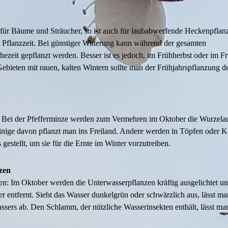
ür Bäume und Sträucher, so ist auch für laubabwerfende Heckenpflanz
e Pflanzzeit. Bei günstiger Witterung kann während der gesamten
hezeit gepflanzt werden. Besser ist es jedoch, im Frühherbst oder im F
Gebieten mit rauen, kalten Wintern sollte man der Frühjahrspflanzung 
: Bei der Pfefferminze werden zum Vermehren im Oktober die Wurzelau
inige davon pflanzt man ins Freiland. Andere werden in Töpfen oder K
estellt, um sie für die Ernte im Winter vorzutreiben.
zen
n: Im Oktober werden die Unterwasserpflanzen kräftig ausgelichtet und
er entfernt. Sieht das Wasser dunkelgrün oder schwärzlich aus, lässt ma
ssers ab. Den Schlamm, der nützliche Wasserinsekten enthält, lässt man