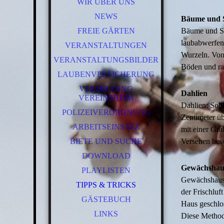
WIR ÜBER UNS
NEWS
Bäume und 
FREIE GÄRTEN
Bäume und St
laubabwerfen
VERANSTALTUNGEN
Wurzeln. Von
VERANSTALTUNGSBILDER
Böden und rau
LAUBENVERSICHERUNG
VERMIETUNG
Dahlien
VEREINSHEIM
Dahlien: Soba
POLIZEIVERORDNUNG
Zentimeter üb
ARBEITSEINSATZ
mit einer Gra
BIETE UND SUCHE
Versehen besc
DOWNLOAD
Gewächshau
PLAYLISTEN
Gewächshausg
TIPPS & TRICKS
der Frischluf
GÄSTEBUCH
Haus geschlos
LINKS
Diese Methode