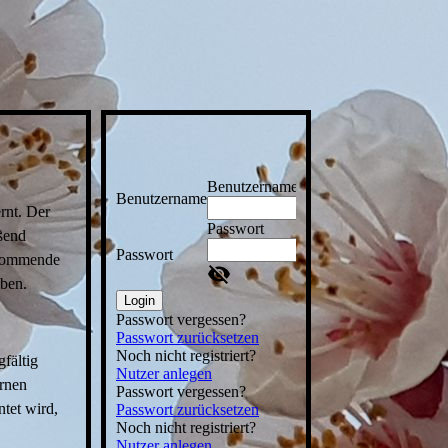
Benutzername
Benutzername
rnt. Der
Passwort
ßend
Passwort
 kommende
eben.
Login
Passwort vergessen?
Passwort zurücksetzen
Noch nicht registriert?
fältig
Nutzer anlegen
irnen
Passwort vergessen?
tet wird,
Passwort zurücksetzen
Noch nicht registriert?
Nutzer anlegen