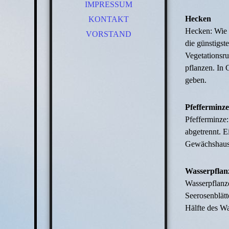
IMPRESSUM
Hecken
KONTAKT
Hecken: Wie f
VORSTAND
die günstigst
Vegetationsru
pflanzen. In 
geben.
Pfefferminze
Pfefferminze
abgetrennt. E
Gewächshaus g
Wasserpflan
Wasserpflanze
Seerosenblätt
Hälfte des Wa